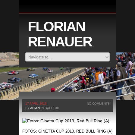
FLORIAN
RENAUER
17 APRIL 2013
NO COMMENTS
BY
ADMIN
IN
GALLERIE
FOTOS: GINETTA CUP 2013, RED BULL RING (A)