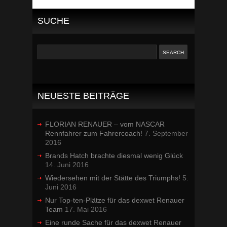
SUCHE
NEUESTE BEITRÄGE
FLORIAN RENAUER – vom NASCAR
Rennfahrer zum Fahrercoach!
7. September
2016
Brands Hatch brachte diesmal wenig Glück
14. Juni 2016
Wiedersehen mit der Stätte des Triumphs!
5.
Juni 2016
Nur Top-ten-Plätze für das dexwet Renauer
Team
17. Mai 2016
Eine runde Sache für das dexwet Renauer