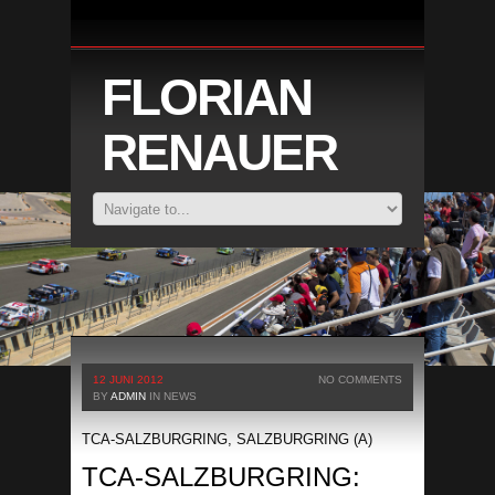
FLORIAN
RENAUER
12 JUNI 2012
NO COMMENTS
BY
ADMIN
IN
NEWS
TCA-SALZBURGRING, SALZBURGRING (A)
TCA-SALZBURGRING: