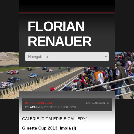
FLORIAN
RENAUER
04 FEBRUAR 2013
NO COMMENTS
BY
ADMIN
IN
DEUTSCH
,
ENGLISCH
GALERIE [D:GALERIE;E:GALLERY;]
Ginetta Cup 2013, Imola (I)